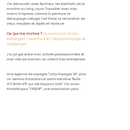
J'ai découvert
,
avec Bonheur, les bienfaits de la
marche au long cours. Travailler avec mes
mains m'apaise, comme la peinture, le
découpage-collage, l'art floral, la rénovation de
vieux meubles et objets et l'écriture.
Ce qui me motive ?
La rencontre et les
échanges
, l'aventure et
l’apprentissage, le
challenge !
J'ai jonglé entre mon activité professionnelle et
mon rôle de maman, en créant trois entreprises
:
Une agence de voyages "Lutry Voyages SA", puis
un service d'assistance administrative "Bulle
d’O Bulle d’R" qui est toujours actif. J'ai aussi
travaillé pour "l'ASEHP", une association pour
enfants à haut potentiel et aussi dans
l'insertion professionnelle et sociale pour
mineurs et jeunes adultes chez "Casexpert".
ous la bannière de «Nicole
Python.Art»
S
je souhaite permettre au public d'entrer
dans mon univers artistique et faire